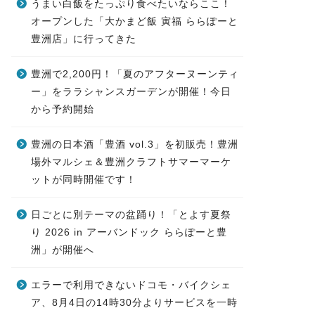
うまい白飯をたっぷり食べたいならここ！
オープンした「大かまど飯 寅福 ららぽーと
豊洲店」に行ってきた
豊洲で2,200円！「夏のアフターヌーンティ
ー」をララシャンスガーデンが開催！今日
から予約開始
豊洲の日本酒「豊酒 vol.3」を初販売！豊洲
場外マルシェ＆豊洲クラフトサマーマーケ
ットが同時開催です！
日ごとに別テーマの盆踊り！「とよす夏祭
り 2026 in アーバンドック ららぽーと豊
洲」が開催へ
エラーで利用できないドコモ・バイクシェ
ア、8月4日の14時30分よりサービスを一時