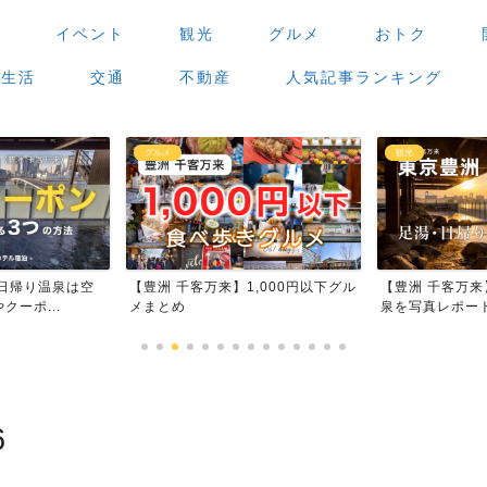
場
イベント
観光
グルメ
おトク
生活
交通
不動産
人気記事ランキング
観光
グルメ
,000円以下グル
【豊洲 千客万来】足湯・日帰り温
【豊洲 千客万
泉を写真レポート
場」で食べ歩き
6