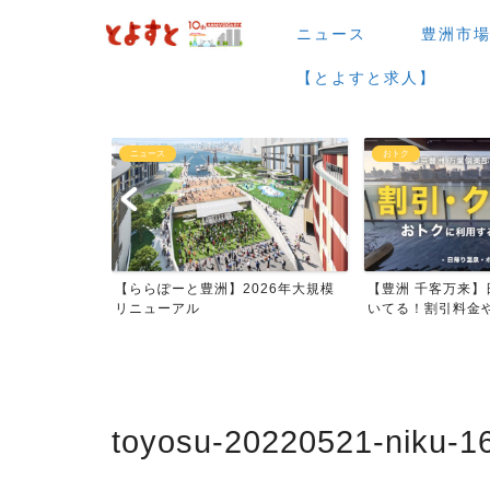
ニュース
豊洲市
【とよすと求人】
おトク
グルメ
026年大規模
【豊洲 千客万来】日帰り温泉は空
【豊洲 千客万来】1
いてる！割引料金やクーポ...
メまとめ
toyosu-20220521-niku-1