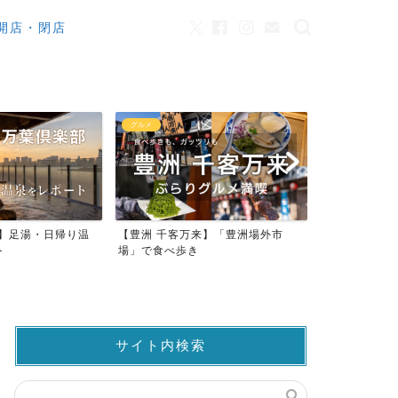
開店・閉店
カフェ
観光
来】「豊洲場外市
ワンちゃんOK！豊洲のカフェ・レ
豊洲市場でマ
ストラン23店
仲卸売場MAP
サイト内検索