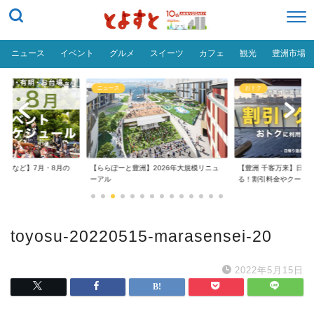
ニュース
イベント
グルメ
スイーツ
カフェ
観光
豊洲市場
ニュース
おトク
台場など】7月・8月の
【ららぽーと豊洲】2026年大規模リニュ
【豊洲 千客万来】日帰
..
ーアル
る！割引料金やクーポ..
toyosu-20220515-marasensei-20
2022年5月15日