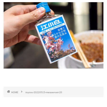
HOME
toyosu-20220515-marasensei-20