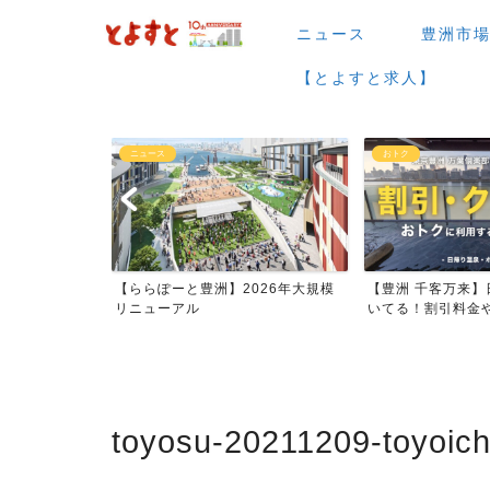
ニュース
豊洲市
【とよすと求人】
ニュース
おトク
場など】7月・
【ららぽーと豊洲】2026年大規模
【豊洲 千客万来】
ー...
リニューアル
いてる！割引料金やク
toyosu-20211209-toyoich