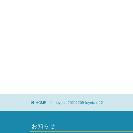
HOME
toyosu-20211209-toyoichi-12
お知らせ