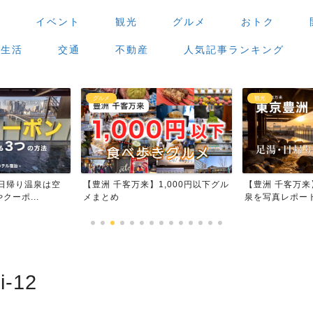
場
イベント
観光
グルメ
おトク
生活
交通
不動産
人気記事ランキング
グルメ
観光
日帰り温泉は空
【豊洲 千客万来】1,000円以下グル
【豊洲 千客万
ーポ...
メまとめ
泉を写真レポー
i-12