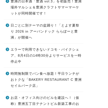
豊洲の日本酒「豊酒 vol.3」を初販売！豊洲
場外マルシェ＆豊洲クラフトサマーマーケ
ットが同時開催です！
日ごとに別テーマの盆踊り！「とよす夏祭
り 2026 in アーバンドック ららぽーと豊
洲」が開催へ
エラーで利用できないドコモ・バイクシェ
ア、8月4日の14時30分よりサービスを一時
停止中
時間無制限でパン食べ放題！平日ランチが
おトクな「BAKERY RESTAURANT C 豊洲
セイルパーク店」
お店・オフィス向けのビルを建設へ！（仮
称）豊洲五丁目テナントビル新築工事のお