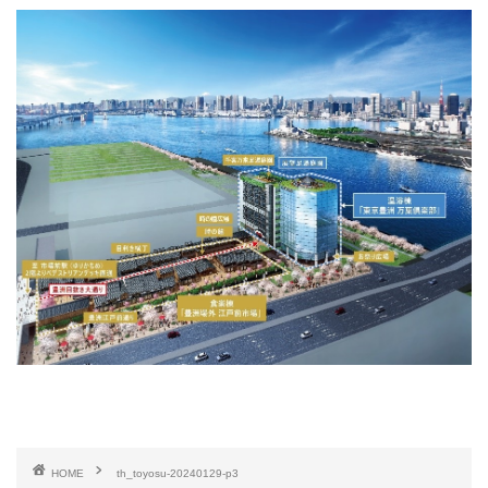
HOME
th_toyosu-20240129-p3