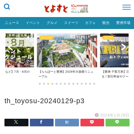
ニュース
イベント
グルメ
スイーツ
カフェ
観光
豊洲市場
ニュース
おトク
台場など】7月・8月の
【ららぽーと豊洲】2026年大規模リニュ
【豊洲 千客万来】日帰
..
ーアル
る！割引料金やクーポ..
th_toyosu-20240129-p3
2024年1月29日