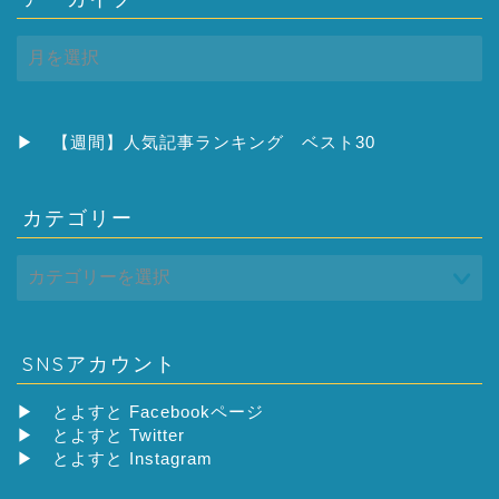
ア
ー
カ
イ
ブ
▶
【週間】人気記事ランキング ベスト30
カテゴリー
SNSアカウント
▶
とよすと Facebookページ
▶
とよすと Twitter
▶
とよすと Instagram