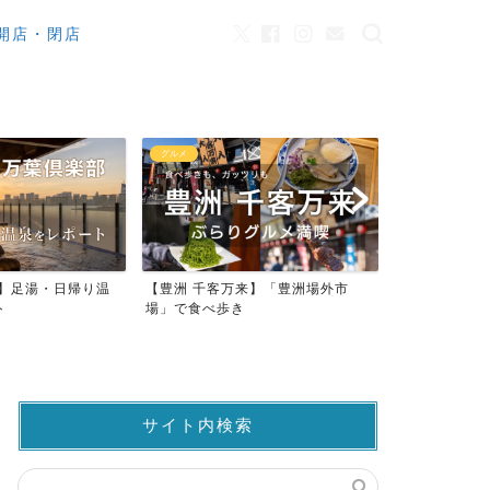
開店・閉店
グルメ
カフェ
来】足湯・日帰り温
【豊洲 千客万来】「豊洲場外市
ワンちゃんO
ト
場」で食べ歩き
ストラン23店
サイト内検索