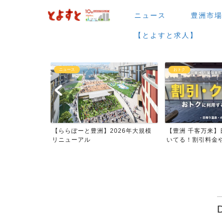
ニュース
豊洲市
【とよすと求人】
ニュース
おトク
場など】7月・
【ららぽーと豊洲】2026年大規模
【豊洲 千客万来】
ー...
リニューアル
いてる！割引料金やク