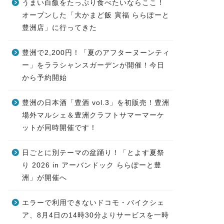
うまい白飯をたっぷり食べたいならここ！
オープンした「大かまど飯 寅福 ららぽーと
豊洲店」に行ってきた
豊洲で2,200円！「夏のアフターヌーンティ
ー」をララシャンスガーデンが開催！今日
から予約開始
豊洲の日本酒「豊酒 vol.3」を初販売！豊洲
場外マルシェ＆豊洲クラフトサマーマーケ
ットが同時開催です！
日ごとに別テーマの盆踊り！「とよす夏祭
り 2026 in アーバンドック ららぽーと豊
洲」が開催へ
エラーで利用できないドコモ・バイクシェ
ア、8月4日の14時30分よりサービスを一時