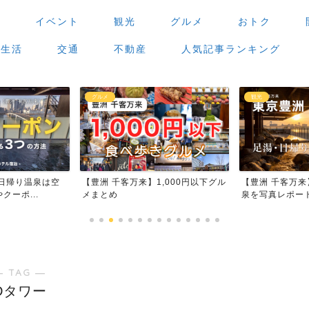
場
イベント
観光
グルメ
おトク
生活
交通
不動産
人気記事ランキング
グルメ
観光
日帰り温泉は空
【豊洲 千客万来】1,000円以下グル
【豊洲 千客万
ーポ...
メまとめ
泉を写真レポー
― TAG ―
Dタワー