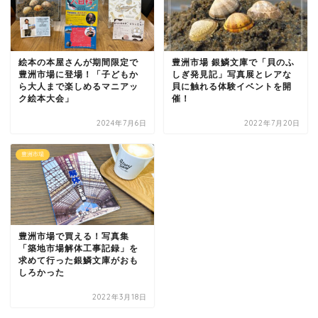
絵本の本屋さんが期間限定で
豊洲市場 銀鱗文庫で「貝のふ
豊洲市場に登場！「子どもか
しぎ発見記」写真展とレアな
ら大人まで楽しめるマニアッ
貝に触れる体験イベントを開
ク絵本大会」
催！
2024年7月6日
2022年7月20日
豊洲市場
豊洲市場で買える！写真集
「築地市場解体工事記録」を
求めて行った銀鱗文庫がおも
しろかった
2022年3月18日