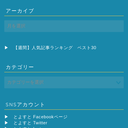
アーカイブ
ア
ー
カ
イ
ブ
▶
【週間】人気記事ランキング ベスト30
カテゴリー
SNSアカウント
▶
とよすと Facebookページ
▶
とよすと Twitter