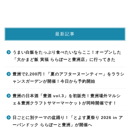
最新記事
うまい白飯をたっぷり食べたいならここ！オープンした
「大かまど飯 寅福 ららぽーと豊洲店」に行ってきた
豊洲で2,200円！「夏のアフターヌーンティー」をララシ
ャンスガーデンが開催！今日から予約開始
豊洲の日本酒「豊酒 vol.3」を初販売！豊洲場外マルシ
ェ＆豊洲クラフトサマーマーケットが同時開催です！
日ごとに別テーマの盆踊り！「とよす夏祭り 2026 in ア
ーバンドック ららぽーと豊洲」が開催へ