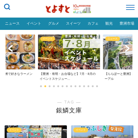
ニュース
イベント
グルメ
スイーツ
カフェ
観光
豊洲市場
イベント
ニュース
ン
【豊洲・有明・お台場など】7月・8月の
【ららぽーと豊洲】2026年大規模リニュ
イベントスケジュー...
ーアル
― TAG ―
銀鱗文庫
イベント
イベント