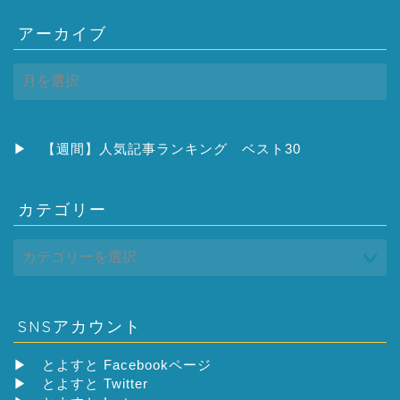
アーカイブ
ア
ー
カ
イ
ブ
▶
【週間】人気記事ランキング ベスト30
カテゴリー
SNSアカウント
▶
とよすと Facebookページ
▶
とよすと Twitter