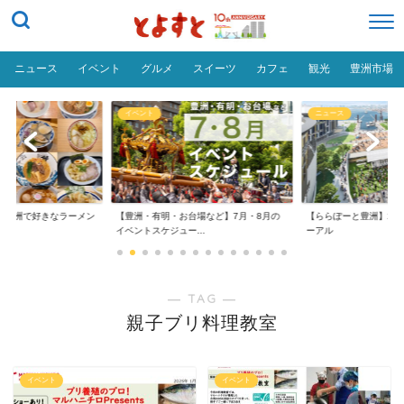
ニュース
イベント
グルメ
スイーツ
カフェ
観光
豊洲市場
イベント
ニュース
だ「豊洲で好きなラーメン
【豊洲・有明・お台場など】7月・8月の
【ららぽーと豊洲】20
イベントスケジュー...
ーアル
― TAG ―
親子ブリ料理教室
イベント
イベント