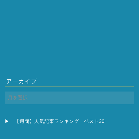
アーカイブ
ア
ー
カ
イ
ブ
▶
【週間】人気記事ランキング ベスト30