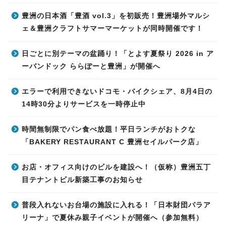
豊洲の日本酒「豊酒 vol.3」を初販売！豊洲場外マルシ
ェ＆豊洲クラフトサマーマーケットが同時開催です！
日ごとに別テーマの盆踊り！「とよす夏祭り 2026 in ア
ーバンドック ららぽーと豊洲」が開催へ
エラーで利用できないドコモ・バイクシェア、8月4日の
14時30分よりサービスを一時停止中
時間無制限でパン食べ放題！平日ランチがおトクな
「BAKERY RESTAURANT C 豊洲セイルパーク店」
お店・オフィス向けのビルを建設へ！（仮称）豊洲五丁
目テナントビル新築工事のお知らせ
普段入れないお台場の施設に入れる！「日本財団パラア
リーナ」で夏休み親子イベントが開催へ（参加無料）