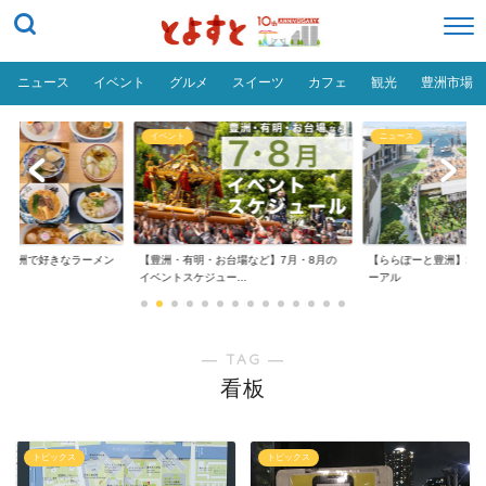
ニュース
イベント
グルメ
スイーツ
カフェ
観光
豊洲市場
イベント
ニュース
だ「豊洲で好きなラーメン
【豊洲・有明・お台場など】7月・8月の
【ららぽーと豊洲】20
イベントスケジュー...
ーアル
― TAG ―
看板
トピックス
トピックス