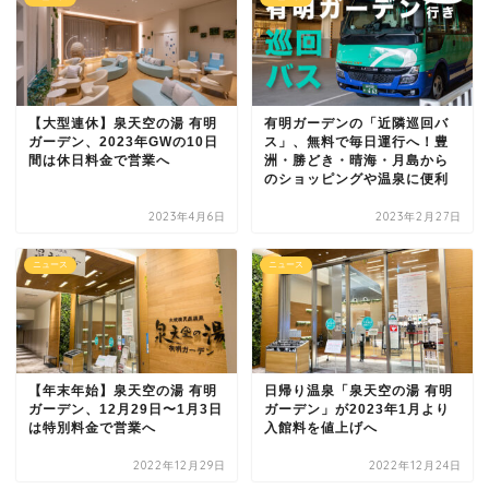
【大型連休】泉天空の湯 有明
有明ガーデンの「近隣巡回バ
ガーデン、2023年GWの10日
ス」、無料で毎日運行へ！豊
間は休日料金で営業へ
洲・勝どき・晴海・月島から
のショッピングや温泉に便利
2023年4月6日
2023年2月27日
ニュース
ニュース
【年末年始】泉天空の湯 有明
日帰り温泉「泉天空の湯 有明
ガーデン、12月29日〜1月3日
ガーデン」が2023年1月より
は特別料金で営業へ
入館料を値上げへ
2022年12月29日
2022年12月24日