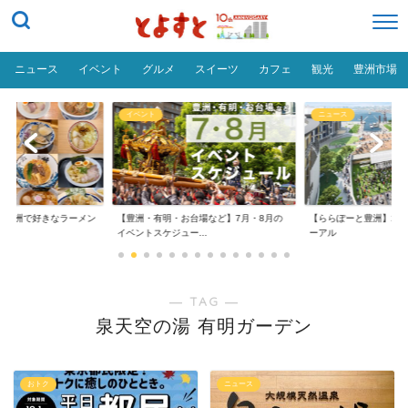
ニュース
イベント
グルメ
スイーツ
カフェ
観光
豊洲市場
イベント
ニュース
だ「豊洲で好きなラーメン
【豊洲・有明・お台場など】7月・8月の
【ららぽーと豊洲】20
イベントスケジュー...
ーアル
― TAG ―
泉天空の湯 有明ガーデン
おトク
ニュース