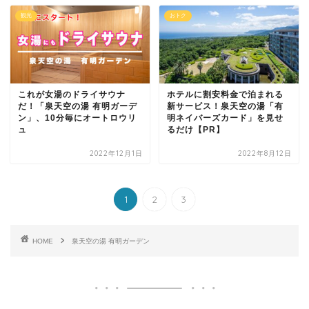
観光
おトク
これが女湯のドライサウナ
ホテルに割安料金で泊まれる
だ！「泉天空の湯 有明ガーデ
新サービス！泉天空の湯「有
ン」、10分毎にオートロウリ
明ネイバーズカード」を見せ
ュ
るだけ【PR】
2022年12月1日
2022年8月12日
1
2
3
HOME
泉天空の湯 有明ガーデン