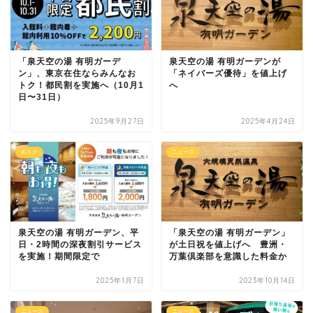
「泉天空の湯 有明ガーデ
泉天空の湯 有明ガーデンが
ン」、東京在住ならみんなお
「ネイバーズ優待」を値上げ
トク！都民割を実施へ（10月1
へ
日〜31日）
2025年9月27日
2025年4月24日
おトク
ニュース
泉天空の湯 有明ガーデン、平
「泉天空の湯 有明ガーデン」
日・2時間の深夜割引サービス
が土日祝を値上げへ 豊洲・
を実施！期間限定で
万葉倶楽部を意識した料金か
2025年1月7日
2023年10月14日
ニュース
ニュース