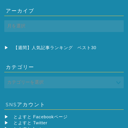
アーカイブ
ア
ー
カ
イ
ブ
▶
【週間】人気記事ランキング ベスト30
カテゴリー
SNSアカウント
▶
とよすと Facebookページ
▶
とよすと Twitter