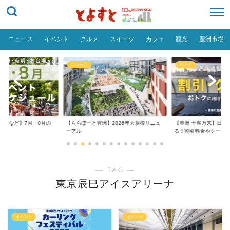
ニュース
イベント
グルメ
スイーツ
カフェ
観光
豊洲市場
ニュース
おトク
台場など】7月・8月の
【ららぽーと豊洲】2026年大規模リニュ
【豊洲 千客万来】日帰
..
ーアル
る！割引料金やクーポ..
― TAG ―
東京辰巳アイスアリーナ
イベント
イベント