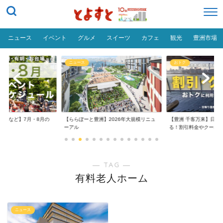
ニュース
イベント
グルメ
スイーツ
カフェ
観光
豊洲市場
ニュース
おトク
台場など】7月・8月の
【ららぽーと豊洲】2026年大規模リニュ
【豊洲 千客万来】日帰
..
ーアル
る！割引料金やクーポ..
― TAG ―
有料老人ホーム
ニュース