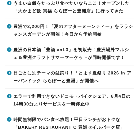
うまい白飯をたっぷり食べたいならここ！オープンした
「大かまど飯 寅福 ららぽーと豊洲店」に行ってきた
豊洲で2,200円！「夏のアフターヌーンティー」をララシ
ャンスガーデンが開催！今日から予約開始
豊洲の日本酒「豊酒 vol.3」を初販売！豊洲場外マルシ
ェ＆豊洲クラフトサマーマーケットが同時開催です！
日ごとに別テーマの盆踊り！「とよす夏祭り 2026 in ア
ーバンドック ららぽーと豊洲」が開催へ
エラーで利用できないドコモ・バイクシェア、8月4日の
14時30分よりサービスを一時停止中
時間無制限でパン食べ放題！平日ランチがおトクな
「BAKERY RESTAURANT C 豊洲セイルパーク店」