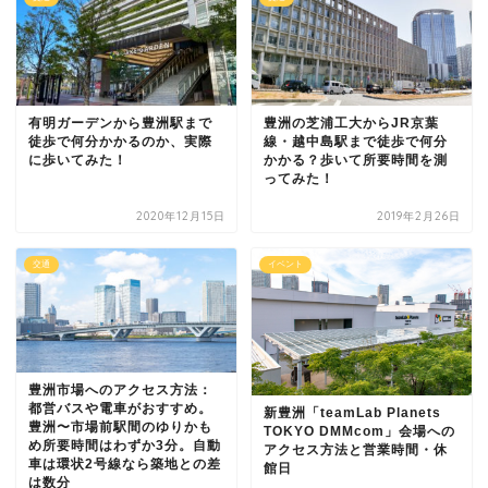
有明ガーデンから豊洲駅まで
豊洲の芝浦工大からJR京葉
徒歩で何分かかるのか、実際
線・越中島駅まで徒歩で何分
に歩いてみた！
かかる？歩いて所要時間を測
ってみた！
2020年12月15日
2019年2月26日
交通
イベント
豊洲市場へのアクセス方法：
都営バスや電車がおすすめ。
新豊洲「teamLab Planets
豊洲〜市場前駅間のゆりかも
TOKYO DMMcom」会場への
め所要時間はわずか3分。自動
アクセス方法と営業時間・休
車は環状2号線なら築地との差
館日
は数分