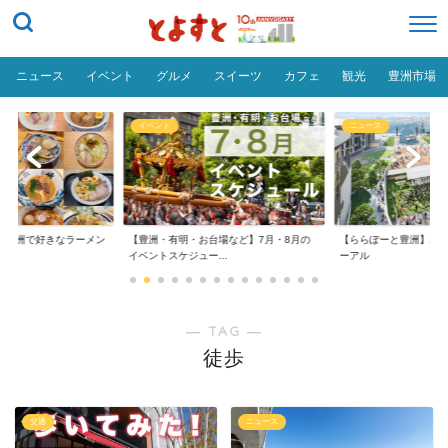
ニュース
イベント
グルメ
スイーツ
カフェ
観光
豊洲市場
イベント
ニュース
だ「豊洲で好きなラーメン
【豊洲・有明・お台場など】7月・8月の
【ららぽーと豊洲】20
イベントスケジュー...
ーアル
― TAG ―
徒歩
交通
ニュース