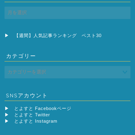
ア
ー
カ
イ
ブ
▶
【週間】人気記事ランキング ベスト30
カテゴリー
SNSアカウント
▶
とよすと Facebookページ
▶
とよすと Twitter
▶
とよすと Instagram