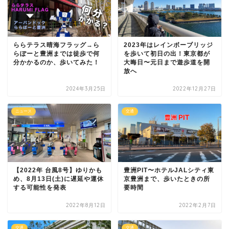
ららテラス晴海フラッグ→ら
2023年はレインボーブリッジ
らぽーと豊洲までは徒歩で何
を歩いて初日の出！東京都が
分かかるのか、歩いてみた！
大晦日〜元日まで遊歩道を開
放へ
2024年3月25日
2022年12月27日
ニュース
交通
【2022年 台風8号】ゆりかも
豊洲PIT〜ホテルJALシティ東
め、8月13日(土)に遅延や運休
京豊洲まで、歩いたときの所
する可能性を発表
要時間
2022年8月12日
2022年2月7日
交通
交通