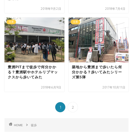
2018年9月2日
2018年7月4日
交通
交通
豊洲PITまで徒歩で何分かか
築地から豊洲まで歩いたら何
る？豊洲駅やホテルリブマッ
分かかる？歩いてみたシリー
クスから歩いてみた
ズ第5弾
2018年6月9日
2017年10月11日
1
2
HOME
徒歩