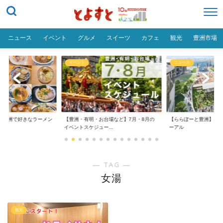
ニュース
イベント
グルメ
スイーツ
カフェ
観光
豊洲市場
イベント
ニュース
だ「豊洲で好きなラーメン
【豊洲・有明・お台場など】7月・8月の
【ららぽーと豊洲】20
イベントスケジュー...
ーアル
― TAG ―
女湯
観光