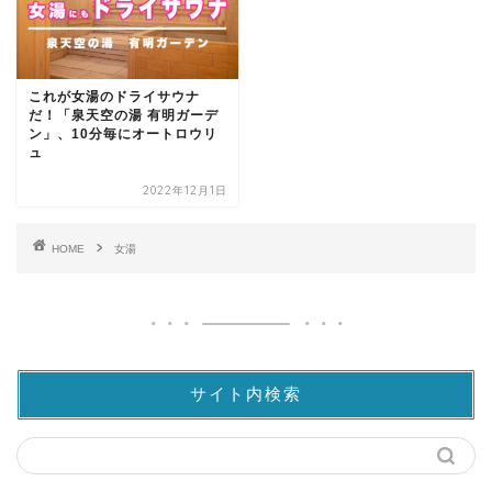
これが女湯のドライサウナ
だ！「泉天空の湯 有明ガーデ
ン」、10分毎にオートロウリ
ュ
2022年12月1日
HOME
女湯
サイト内検索