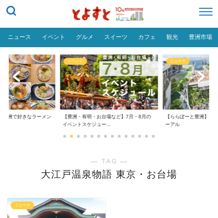
ニュース
イベント
グルメ
スイーツ
カフェ
観光
豊洲市場
イベント
ニュース
だ「豊洲で好きなラーメン
【豊洲・有明・お台場など】7月・8月の
【ららぽーと豊洲】20
イベントスケジュー...
ーアル
― TAG ―
大江戸温泉物語 東京・お台場
ニュース