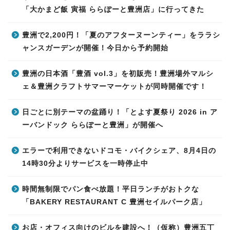
「大かまど飯 寅福 ららぽーと豊洲店」に行ってきた
豊洲で2,200円！「夏のアフターヌーンティー」をララシ
ャンスガーデンが開催！今日から予約開始
豊洲の日本酒「豊酒 vol.3」を初販売！豊洲場外マルシ
ェ＆豊洲クラフトサマーマーケットが同時開催です！
日ごとに別テーマの盆踊り！「とよす夏祭り 2026 in ア
ーバンドック ららぽーと豊洲」が開催へ
エラーで利用できないドコモ・バイクシェア、8月4日の
14時30分よりサービスを一時停止中
時間無制限でパン食べ放題！平日ランチがおトクな
「BAKERY RESTAURANT C 豊洲セイルパーク店」
お店・オフィス向けのビルを建設へ！（仮称）豊洲五丁