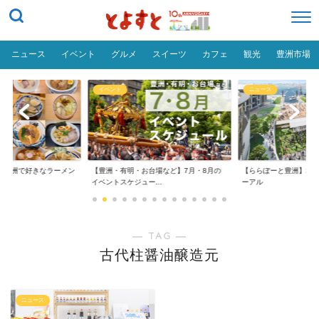
ニュース
イベント
グルメ
スイーツ
カフェ
観光
豊洲市場
イベント
ニュース
だ「豊洲で好きなラーメン
【豊洲・有明・お台場など】7月・8月の
【ららぽーと豊洲】20
イベントスケジュー...
ーアル
― TAG ―
古代柱醤油醸造元
ニュース