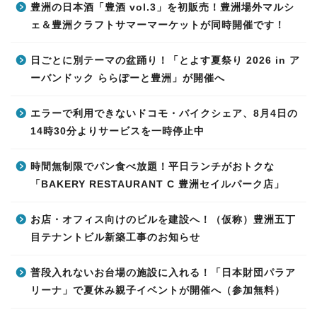
豊洲の日本酒「豊酒 vol.3」を初販売！豊洲場外マルシ
ェ＆豊洲クラフトサマーマーケットが同時開催です！
日ごとに別テーマの盆踊り！「とよす夏祭り 2026 in ア
ーバンドック ららぽーと豊洲」が開催へ
エラーで利用できないドコモ・バイクシェア、8月4日の
14時30分よりサービスを一時停止中
時間無制限でパン食べ放題！平日ランチがおトクな
「BAKERY RESTAURANT C 豊洲セイルパーク店」
お店・オフィス向けのビルを建設へ！（仮称）豊洲五丁
目テナントビル新築工事のお知らせ
普段入れないお台場の施設に入れる！「日本財団パラア
リーナ」で夏休み親子イベントが開催へ（参加無料）