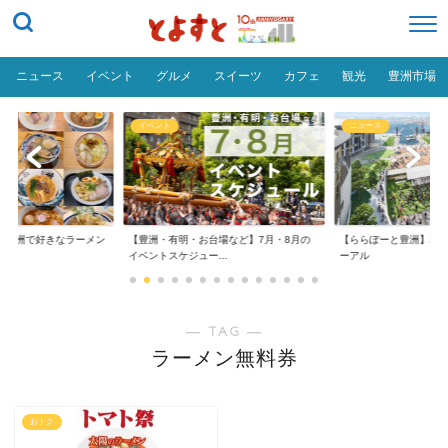
ニュース
イベント
グルメ
スイーツ
カフェ
観光
豊洲市場
イベント
ニュース
だ「豊洲で好きなラーメン
【豊洲・有明・お台場など】7月・8月の
【ららぽーと豊洲】20
イベントスケジュー...
ーアル
― TAG ―
ラーメン無料券
おトク