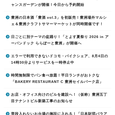
ャンスガーデンが開催！今日から予約開始
豊洲の日本酒「豊酒 vol.3」を初販売！豊洲場外マルシ
ェ＆豊洲クラフトサマーマーケットが同時開催です！
日ごとに別テーマの盆踊り！「とよす夏祭り 2026 in ア
ーバンドック ららぽーと豊洲」が開催へ
エラーで利用できないドコモ・バイクシェア、8月4日の
14時30分よりサービスを一時停止中
時間無制限でパン食べ放題！平日ランチがおトクな
「BAKERY RESTAURANT C 豊洲セイルパーク店」
お店・オフィス向けのビルを建設へ！（仮称）豊洲五丁
目テナントビル新築工事のお知らせ
普段入れないお台場の施設に入れる！「日本財団パラア