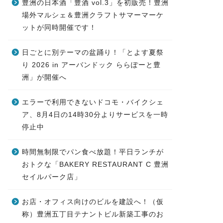
豊洲の日本酒「豊酒 vol.3」を初販売！豊洲
場外マルシェ＆豊洲クラフトサマーマーケ
ットが同時開催です！
日ごとに別テーマの盆踊り！「とよす夏祭
り 2026 in アーバンドック ららぽーと豊
洲」が開催へ
エラーで利用できないドコモ・バイクシェ
ア、8月4日の14時30分よりサービスを一時
停止中
時間無制限でパン食べ放題！平日ランチが
おトクな「BAKERY RESTAURANT C 豊洲
セイルパーク店」
お店・オフィス向けのビルを建設へ！（仮
称）豊洲五丁目テナントビル新築工事のお