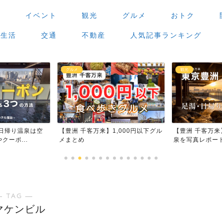
場
イベント
観光
グルメ
おトク
生活
交通
不動産
人気記事ランキング
グルメ
観光
豊洲 千客万来】1,000円以下グル
【豊洲 千客万来】足湯・日帰り温
まとめ
泉を写真レポート
― TAG ―
マケンビル