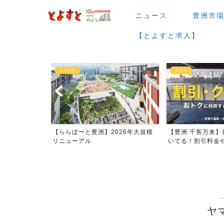
ニュース
豊洲市
【とよすと求人】
ュース
おトク
らぽーと豊洲】2026年大規模
【豊洲 千客万来】日帰り温泉は空
【
ューアル
いてる！割引料金やクーポ...
メ
ヤ