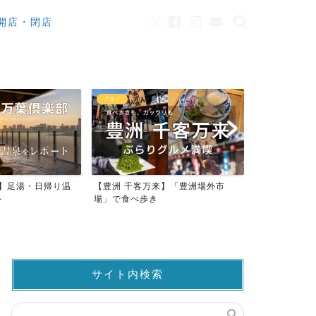
開店・閉店
グルメ
カフェ
【豊洲 千客万来】「豊洲場外市
ワンちゃんOK！豊洲のカフェ・レ
場」で食べ歩き
ストラン23店
サイト内検索