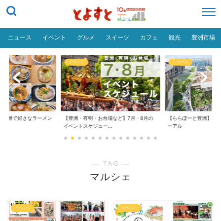
ニュース
イベント
グルメ
スイーツ
カフェ
観光
豊洲市場
イベント
ニュース
だ「豊洲で好きなラーメン
【豊洲・有明・お台場など】7月・8月の
【ららぽーと豊洲】20
イベントスケジュー...
ーアル
― TAG ―
マルシェ
イベント
イベント