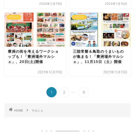
2026年2月19日
2026年1月16日
イベント
イベント
豊洲の街を考えるワークショ
三陸常磐＆鳥取のうまいもの
ップも！「豊洲場外マルシ
が集まる！「豊洲場外マルシ
ェ」、20日(土)開催
ェ」、11月15日（土）開催
2025年12月19日
2025年11月13日
...
1
2
9
HOME
マルシェ