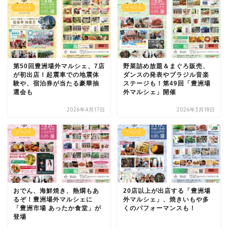
イベント
イベント
第50回豊洲場外マルシェ、7店
野菜詰め放題＆まぐろ販売、
が初出店！起震車での地震体
ダンスの発表やブラジル音楽
験や、宿泊券が当たる豪華抽
ステージも！第49回「豊洲場
選会も
外マルシェ」開催
2026年4月17日
2026年3月18日
イベント
イベント
おでん、海鮮焼き、熱燗もあ
20店以上が出店する「豊洲場
るぞ！豊洲場外マルシェに
外マルシェ」、焼きいもや多
「豊洲市場 あったか食堂」が
くのパフォーマンスも！
登場