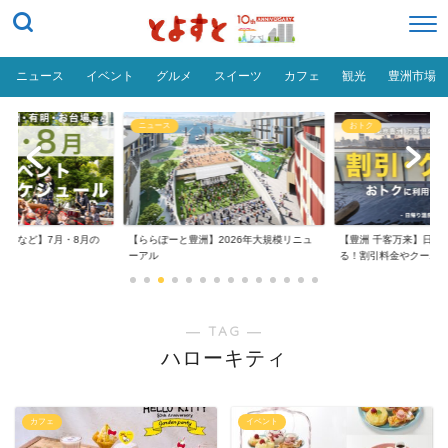
ニュース
イベント
グルメ
スイーツ
カフェ
観光
豊洲市場
ニュース
おトク
台場など】7月・8月の
【ららぽーと豊洲】2026年大規模リニュ
【豊洲 千客万来】日帰
..
ーアル
る！割引料金やクーポ..
― TAG ―
ハローキティ
カフェ
イベント