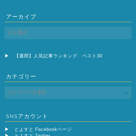
アーカイブ
ア
ー
カ
イ
ブ
▶
【週間】人気記事ランキング ベスト30
カテゴリー
SNSアカウント
▶
とよすと Facebookページ
▶
とよすと Twitter