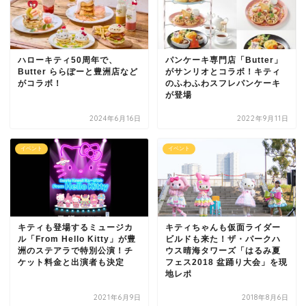
ハローキティ50周年で、
パンケーキ専門店「Butter」
Butter ららぽーと豊洲店など
がサンリオとコラボ！キティ
がコラボ！
のふわふわスフレパンケーキ
が登場
2024年6月16日
2022年9月11日
イベント
イベント
キティも登場するミュージカ
キティちゃんも仮面ライダー
ル「From Hello Kitty」が豊
ビルドも来た！ザ・パークハ
洲のステアラで特別公演！チ
ウス晴海タワーズ「はるみ夏
ケット料金と出演者も決定
フェス2018 盆踊り大会」を現
地レポ
2021年6月9日
2018年8月6日