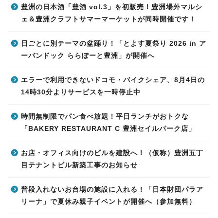
豊洲の日本酒「豊酒 vol.3」を初販売！豊洲場外マルシ
ェ＆豊洲クラフトサマーマーケットが同時開催です！
日ごとに別テーマの盆踊り！「とよす夏祭り 2026 in ア
ーバンドック ららぽーと豊洲」が開催へ
エラーで利用できないドコモ・バイクシェア、8月4日の
14時30分よりサービスを一時停止中
時間無制限でパン食べ放題！平日ランチがおトクな
「BAKERY RESTAURANT C 豊洲セイルパーク店」
お店・オフィス向けのビルを建設へ！（仮称）豊洲五丁
目テナントビル新築工事のお知らせ
普段入れないお台場の施設に入れる！「日本財団パラア
リーナ」で夏休み親子イベントが開催へ（参加無料）