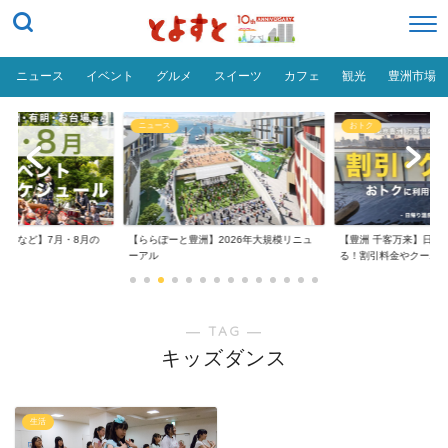
ニュース
イベント
グルメ
スイーツ
カフェ
観光
豊洲市場
ニュース
おトク
台場など】7月・8月の
【ららぽーと豊洲】2026年大規模リニュ
【豊洲 千客万来】日帰
..
ーアル
る！割引料金やクーポ..
― TAG ―
キッズダンス
生活