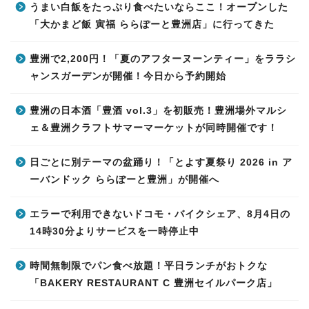
うまい白飯をたっぷり食べたいならここ！オープンした
「大かまど飯 寅福 ららぽーと豊洲店」に行ってきた
豊洲で2,200円！「夏のアフターヌーンティー」をララシ
ャンスガーデンが開催！今日から予約開始
豊洲の日本酒「豊酒 vol.3」を初販売！豊洲場外マルシ
ェ＆豊洲クラフトサマーマーケットが同時開催です！
日ごとに別テーマの盆踊り！「とよす夏祭り 2026 in ア
ーバンドック ららぽーと豊洲」が開催へ
エラーで利用できないドコモ・バイクシェア、8月4日の
14時30分よりサービスを一時停止中
時間無制限でパン食べ放題！平日ランチがおトクな
「BAKERY RESTAURANT C 豊洲セイルパーク店」