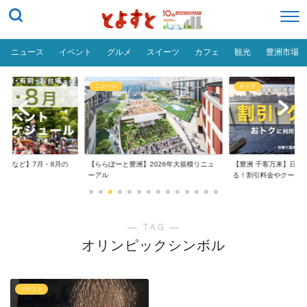
ニュース
イベント
グルメ
スイーツ
カフェ
観光
豊洲市場
ニュース
おトク
台場など】7月・8月の
【ららぽーと豊洲】2026年大規模リニュ
【豊洲 千客万来】日帰
..
ーアル
る！割引料金やクーポ..
― TAG ―
オリンピックシンボル
イベント