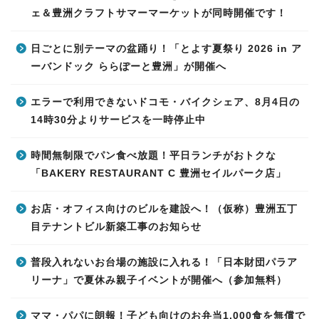
ェ＆豊洲クラフトサマーマーケットが同時開催です！
日ごとに別テーマの盆踊り！「とよす夏祭り 2026 in ア
ーバンドック ららぽーと豊洲」が開催へ
エラーで利用できないドコモ・バイクシェア、8月4日の
14時30分よりサービスを一時停止中
時間無制限でパン食べ放題！平日ランチがおトクな
「BAKERY RESTAURANT C 豊洲セイルパーク店」
お店・オフィス向けのビルを建設へ！（仮称）豊洲五丁
目テナントビル新築工事のお知らせ
普段入れないお台場の施設に入れる！「日本財団パラア
リーナ」で夏休み親子イベントが開催へ（参加無料）
ママ・パパに朗報！子ども向けのお弁当1,000食を無償で