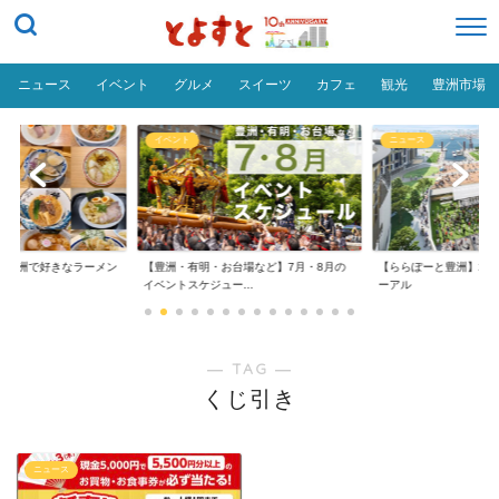
ニュース
イベント
グルメ
スイーツ
カフェ
観光
豊洲市場
イベント
ニュース
だ「豊洲で好きなラーメン
【豊洲・有明・お台場など】7月・8月の
【ららぽーと豊洲】20
イベントスケジュー...
ーアル
― TAG ―
くじ引き
ニュース