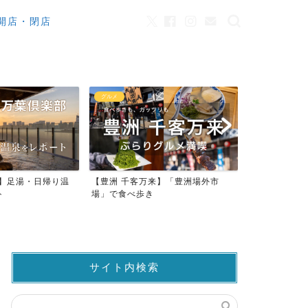
開店・閉店
グルメ
カフェ
来】足湯・日帰り温
【豊洲 千客万来】「豊洲場外市
ワンちゃんO
ト
場」で食べ歩き
ストラン23店
サイト内検索