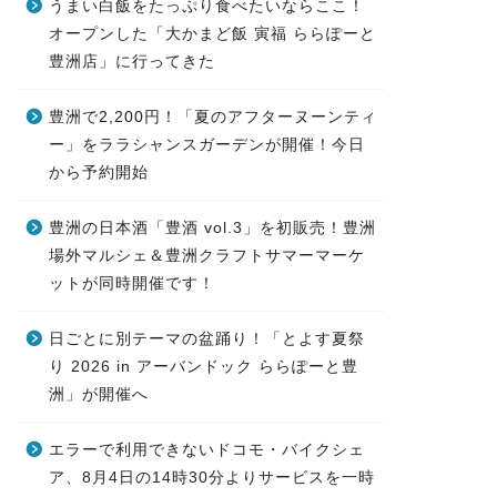
うまい白飯をたっぷり食べたいならここ！
オープンした「大かまど飯 寅福 ららぽーと
豊洲店」に行ってきた
豊洲で2,200円！「夏のアフターヌーンティ
ー」をララシャンスガーデンが開催！今日
から予約開始
豊洲の日本酒「豊酒 vol.3」を初販売！豊洲
場外マルシェ＆豊洲クラフトサマーマーケ
ットが同時開催です！
日ごとに別テーマの盆踊り！「とよす夏祭
り 2026 in アーバンドック ららぽーと豊
洲」が開催へ
エラーで利用できないドコモ・バイクシェ
ア、8月4日の14時30分よりサービスを一時