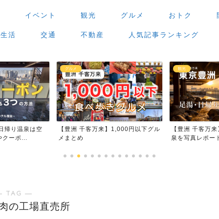
場
イベント
観光
グルメ
おトク
生活
交通
不動産
人気記事ランキング
グルメ
観光
日帰り温泉は空
【豊洲 千客万来】1,000円以下グル
【豊洲 千客万
ーポ...
メまとめ
泉を写真レポー
― TAG ―
肉の工場直売所