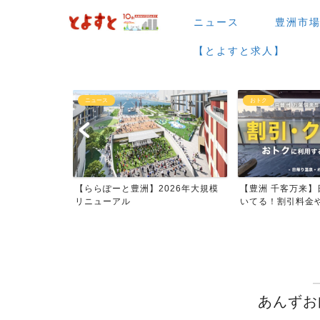
ニュース
豊洲市
【とよすと求人】
ニュース
おトク
場など】7月・
【ららぽーと豊洲】2026年大規模
【豊洲 千客万来】
ー...
リニューアル
いてる！割引料金やク
あんずお