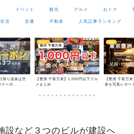
場
イベント
観光
グルメ
おトク
生活
交通
不動産
人気記事ランキング
観光
グルメ
,000円以下グル
【豊洲 千客万来】足湯・日帰り温
【豊洲 千客万
泉を写真レポート
場」で食べ歩き
施設など３つのビルが建設へ