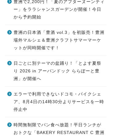
豊洲で2,200円！「夏のアフターヌーンティ
ー」をララシャンスガーデンが開催！今日
から予約開始
豊洲の日本酒「豊酒 vol.3」を初販売！豊洲
場外マルシェ＆豊洲クラフトサマーマーケ
ットが同時開催です！
日ごとに別テーマの盆踊り！「とよす夏祭
り 2026 in アーバンドック ららぽーと豊
洲」が開催へ
エラーで利用できないドコモ・バイクシェ
ア、8月4日の14時30分よりサービスを一時
停止中
時間無制限でパン食べ放題！平日ランチが
おトクな「BAKERY RESTAURANT C 豊洲