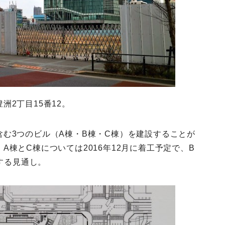
2丁目15番12。
む3つのビル（A棟・B棟・C棟）を建設することが
棟とC棟については2016年12月に着工予定で、B
工する見通し。