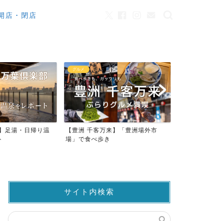
開店・閉店
カフェ
観光
来】「豊洲場外市
ワンちゃんOK！豊洲のカフェ・レ
豊洲市場でマ
ストラン23店
仲卸売場MAP
サイト内検索