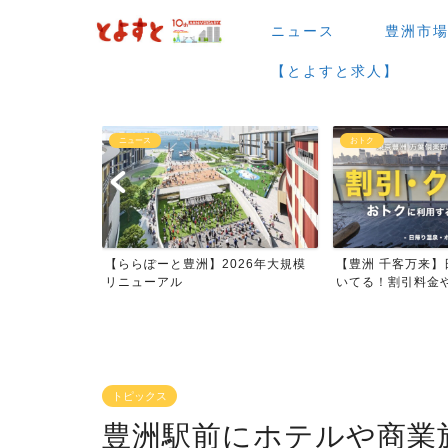
ニュース
豊洲市
【とよすと求人】
おトク
グルメ
026年大規模
【豊洲 千客万来】日帰り温泉は空
【豊洲 千客万来】1
いてる！割引料金やクーポ...
メまとめ
トピックス
豊洲駅前にホテルや商業