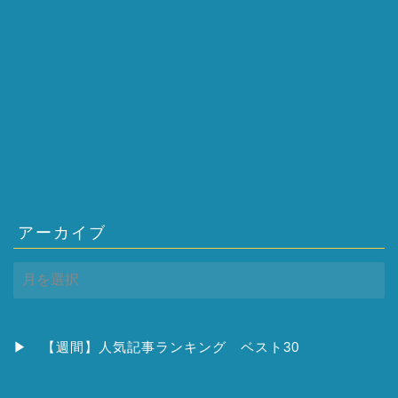
アーカイブ
ア
ー
カ
イ
ブ
▶
【週間】人気記事ランキング ベスト30