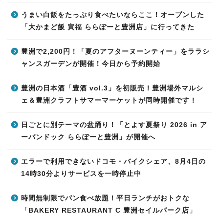
うまい白飯をたっぷり食べたいならここ！オープンした
「大かまど飯 寅福 ららぽーと豊洲店」に行ってきた
豊洲で2,200円！「夏のアフターヌーンティー」をララシ
ャンスガーデンが開催！今日から予約開始
豊洲の日本酒「豊酒 vol.3」を初販売！豊洲場外マルシ
ェ＆豊洲クラフトサマーマーケットが同時開催です！
日ごとに別テーマの盆踊り！「とよす夏祭り 2026 in ア
ーバンドック ららぽーと豊洲」が開催へ
エラーで利用できないドコモ・バイクシェア、8月4日の
14時30分よりサービスを一時停止中
時間無制限でパン食べ放題！平日ランチがおトクな
「BAKERY RESTAURANT C 豊洲セイルパーク店」