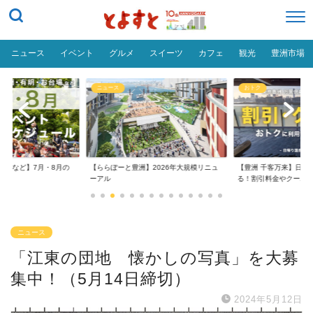
ニュース
イベント
グルメ
スイーツ
カフェ
観光
豊洲市場
ニュース
おトク
台場など】7月・8月の
【ららぽーと豊洲】2026年大規模リニュ
【豊洲 千客万来】日帰
..
ーアル
る！割引料金やクーポ..
ニュース
「江東の団地 懐かしの写真」を大募
集中！（5月14日締切）
2024年5月12日