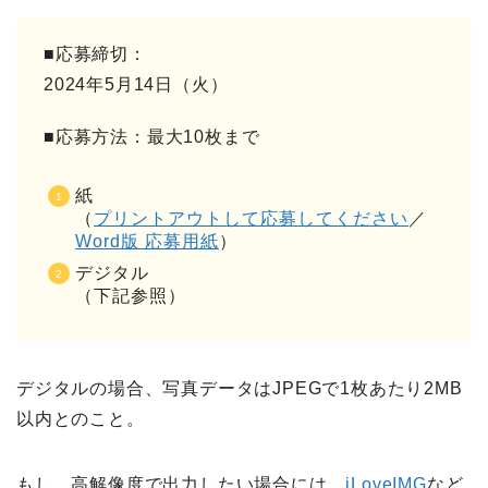
■応募締切：
2024年5月14日（火）
■応募方法：最大10枚まで
紙
（
プリントアウトして応募してください
／
Word版 応募用紙
）
デジタル
（下記参照）
デジタルの場合、写真データはJPEGで1枚あたり2MB
以内とのこと。
もし、高解像度で出力したい場合には、
iLoveIMG
など