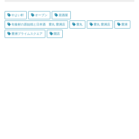
やよい軒
オープン
居酒屋
旬食材の原始焼と日本酒 豊丸 豊洲店
豊丸
豊丸 豊洲店
豊洲
豊洲プライムスクエア
開店