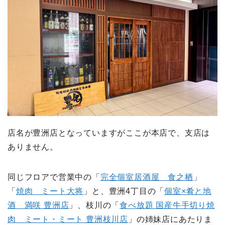
店名が豊洲店となっていますがここが本店で、支店は
ありません。
同じフロアで営業中の「
完全個室居酒屋 食之栖
」
「
焼肉 ミート大将
」と、豊洲4丁目の「
個室×肴と地
酒 満咲 豊洲店
」、枝川の「
食べ放題 国産牛手切り焼
肉 ミート・ミート 豊洲枝川店
」の姉妹店にあたりま