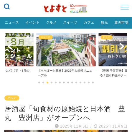
ニュース
イベント
グルメ
スイーツ
カフェ
観光
豊洲市場
ニュース
おトク
台場など】7月・8月の
【ららぽーと豊洲】2026年大規模リニュ
【豊洲 千客万来】日帰
..
ーアル
る！割引料金やクーポ..
グルメ
居酒屋「旬食材の原始焼と日本酒 豊
丸 豊洲店」がオープンへ
2025年11月5日
/
2025年11月9日