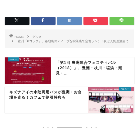
HOME
グルメ
豊洲「Pコック」、路地裏のディープな喫茶店で定食ランチ！夜は人気居酒屋に
「第1回 豊洲連合フェスティバル
（2018）」、豊洲・枝川・塩浜・潮
見・...
キズナアイの水陸両用バスが豊洲・お台
場を走る！カフェで割引特典も