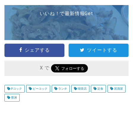
いいね！で最新情報Get
シェアする
ツイートする
X で
Pコック
ピーコック
ランチ
喫茶店
定食
居酒屋
豊洲