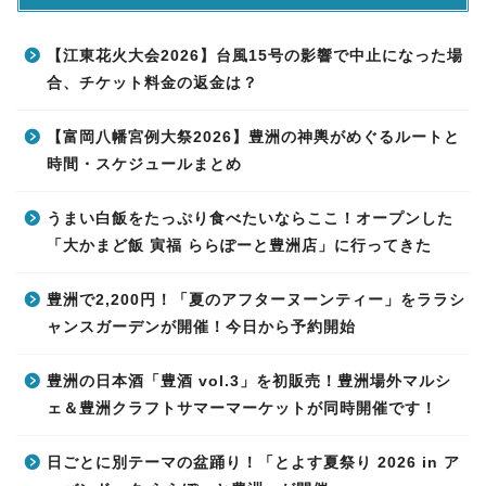
【江東花火大会2026】台風15号の影響で中止になった場
合、チケット料金の返金は？
【富岡八幡宮例大祭2026】豊洲の神輿がめぐるルートと
時間・スケジュールまとめ
うまい白飯をたっぷり食べたいならここ！オープンした
「大かまど飯 寅福 ららぽーと豊洲店」に行ってきた
豊洲で2,200円！「夏のアフターヌーンティー」をララシ
ャンスガーデンが開催！今日から予約開始
豊洲の日本酒「豊酒 vol.3」を初販売！豊洲場外マルシ
ェ＆豊洲クラフトサマーマーケットが同時開催です！
日ごとに別テーマの盆踊り！「とよす夏祭り 2026 in ア