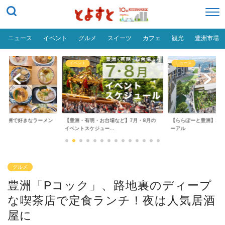
ニュース
イベント
グルメ
スイーツ
カフェ
観光
豊洲市場
ニュース
おトク
台場など】7月・8月の
【ららぽーと豊洲】2026年大規模リニュ
【豊洲 千客万来】日帰
..
ーアル
る！割引料金やクーポ..
グルメ
豊洲「Pコック」、路地裏のディープ
な喫茶店で定食ランチ！夜は人気居酒
屋に