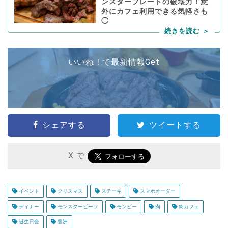
ンスタープレートの破壊力！意
外にカフェ利用できる気軽さも
◯
いいね！で最新情報Get
シェアする
ツイートする
X で
イベント
クリスマス
ステーキ
スマホオーダー
ディナー
モンスタービーフ
モンビー
肉
肉カフェ
誕生日会
豊洲