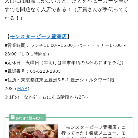
入口には階段しかないけど、たとえベビーカーや車い
すでも問題なく入店できる！（店員さんが手伝ってく
れる！）
【
モンスタービーフ豊洲店
】
■営業時間：ランチ11:00〜15:00／バー・ディナー17:00〜
23:00（L.O.1時間前）
■定休日：火曜日（年明けは年末年始のみ休みにする予定）
■電話番号：03-6228-2983
■住所：東京都江東区豊洲5-5-1 豊洲シエルタワー2階
209（
MAP
）
※1Fの「なか卯」右にある階段から2Fへ
「モンスタービーフ豊洲店」に
行ってきた！看板メニュー、モ