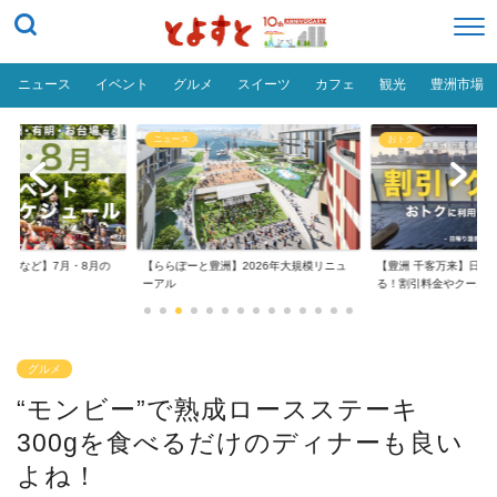
ニュース
イベント
グルメ
スイーツ
カフェ
観光
豊洲市場
ニュース
おトク
台場など】7月・8月の
【ららぽーと豊洲】2026年大規模リニュ
【豊洲 千客万来】日帰
..
ーアル
る！割引料金やクーポ..
グルメ
“モンビー”で熟成ロースステーキ
300gを食べるだけのディナーも良い
よね！