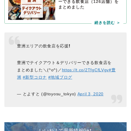
ーできる飲食店（126店舗）を
まとめました
豊洲エリアの飲食店を応援❗
豊洲でテイクアウト＆デリバリーできる飲食店を
まとめました＼(^o^)／
https://t.co/2TfgCfLVgv
#豊
洲
#新型コロナ
#地域ブログ
— とよすと (@toyosu_tokyo)
April 3, 2020
いいね！で最新情報Get