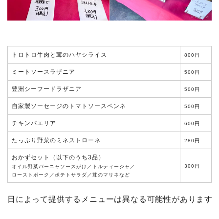
トロトロ牛肉と茸のハヤシライス
800円
ミートソースラザニア
500円
豊洲シーフードラザニア
500円
自家製ソーセージのトマトソースペンネ
500円
チキンパエリア
600円
たっぷり野菜のミネストローネ
280円
おかずセット（以下のうち3品）
300円
オイル野菜バーニャソースがけ／トルティージャ／
ローストポーク／ポテトサラダ／茸のマリネなど
日によって提供するメニューは異なる可能性があります