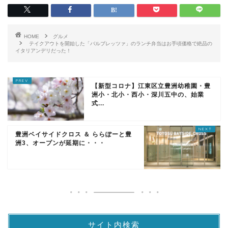
HOME
グルメ
テイクアウトを開始した「バルブレッツァ」のランチ弁当はお手頃価格で絶品の
イタリアンデリだった！
【新型コロナ】江東区立豊洲幼稚園・豊
洲小・北小・西小・深川五中の、始業
式...
豊洲ベイサイドクロス ＆ ららぽーと豊
洲3、オープンが延期に・・・
サイト内検索