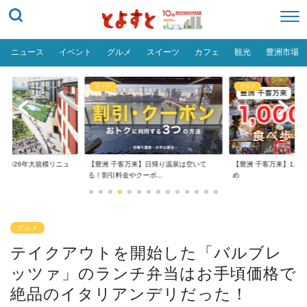
ニュース
イベント
グルメ
スイーツ
カフェ
観光
豊洲市場
おトク
グルメ
】2026年大規模リニュ
【豊洲 千客万来】日帰り温泉は空いて
【豊洲 千客万来】1,0
る！割引料金やクーポ...
め
グルメ
テイクアウトを開始した「バルブレ
ッツァ」のランチ弁当はお手頃価格で
絶品のイタリアンデリだった！