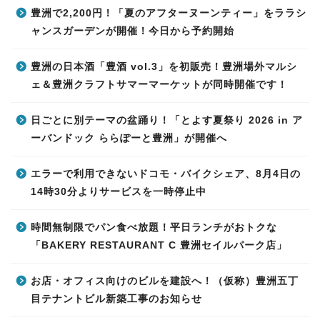
豊洲で2,200円！「夏のアフターヌーンティー」をララシ
ャンスガーデンが開催！今日から予約開始
豊洲の日本酒「豊酒 vol.3」を初販売！豊洲場外マルシ
ェ＆豊洲クラフトサマーマーケットが同時開催です！
日ごとに別テーマの盆踊り！「とよす夏祭り 2026 in ア
ーバンドック ららぽーと豊洲」が開催へ
エラーで利用できないドコモ・バイクシェア、8月4日の
14時30分よりサービスを一時停止中
時間無制限でパン食べ放題！平日ランチがおトクな
「BAKERY RESTAURANT C 豊洲セイルパーク店」
お店・オフィス向けのビルを建設へ！（仮称）豊洲五丁
目テナントビル新築工事のお知らせ