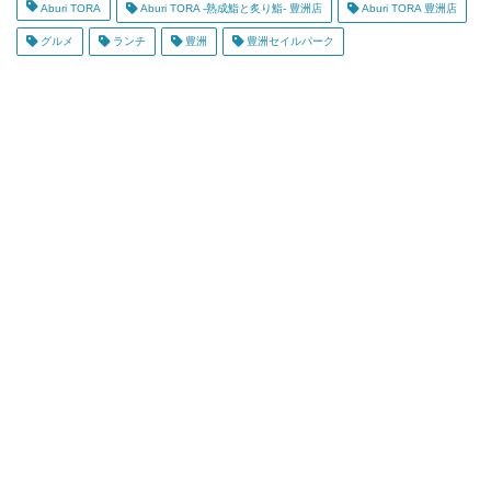
Aburi TORA
Aburi TORA -熟成鮨と炙り鮨- 豊洲店
Aburi TORA 豊洲店
グルメ
ランチ
豊洲
豊洲セイルパーク