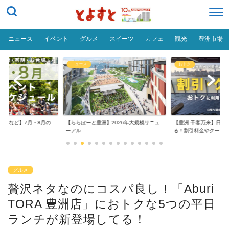
ニュース
イベント
グルメ
スイーツ
カフェ
観光
豊洲市場
ニュース
おトク
台場など】7月・8月の
【ららぽーと豊洲】2026年大規模リニュ
【豊洲 千客万来】日帰
..
ーアル
る！割引料金やクーポ..
グルメ
贅沢ネタなのにコスパ良し！「Aburi
TORA 豊洲店」におトクな5つの平日
ランチが新登場してる！