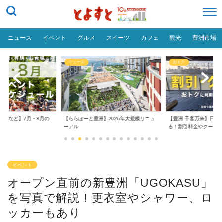
ニュース
イベント
グルメ
スイーツ
カフェ
観光
豊洲市場
ニュース
おトク
台場など】7月・8月の
【ららぽーと豊洲】2026年大規模リニュ
【豊洲 千客万来】日帰
..
ーアル
る！割引料金やクーポ..
イベント
オープン直前の新豊洲「UGOKASU」
を写真で解説！更衣室やシャワー、ロ
ッカーもあり