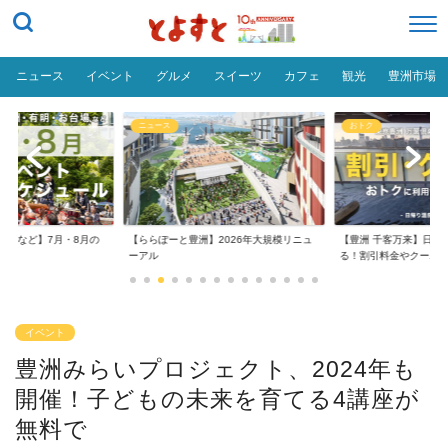
ニュース
イベント
グルメ
スイーツ
カフェ
観光
豊洲市場
ニュース
おトク
台場など】7月・8月の
【ららぽーと豊洲】2026年大規模リニュ
【豊洲 千客万来】日帰
..
ーアル
る！割引料金やクーポ..
イベント
豊洲みらいプロジェクト、2024年も
開催！子どもの未来を育てる4講座が
無料で