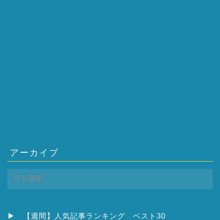
アーカイブ
ア
ー
カ
イ
ブ
▶
【週間】人気記事ランキング ベスト30