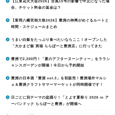
【江東花火大会2026】台風15号の影響で中止になった場
合、チケット料金の返金は？
【富岡八幡宮例大祭2026】豊洲の神輿がめぐるルートと
時間・スケジュールまとめ
うまい白飯をたっぷり食べたいならここ！オープンした
「大かまど飯 寅福 ららぽーと豊洲店」に行ってきた
豊洲で2,200円！「夏のアフターヌーンティー」をララシ
ャンスガーデンが開催！今日から予約開始
豊洲の日本酒「豊酒 vol.3」を初販売！豊洲場外マルシ
ェ＆豊洲クラフトサマーマーケットが同時開催です！
日ごとに別テーマの盆踊り！「とよす夏祭り 2026 in ア
ーバンドック ららぽーと豊洲」が開催へ