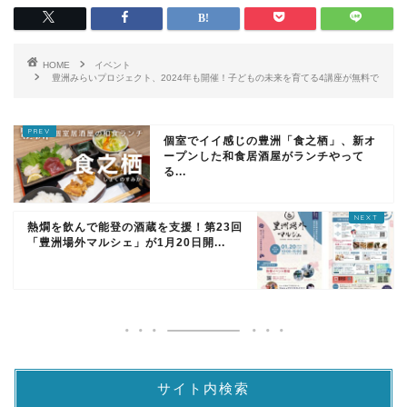
HOME
イベント
豊洲みらいプロジェクト、2024年も開催！子どもの未来を育てる4講座が無料で
個室でイイ感じの豊洲「食之栖」、新オ
ープンした和食居酒屋がランチやって
る...
熱燗を飲んで能登の酒蔵を支援！第23回
「豊洲場外マルシェ」が1月20日開...
サイト内検索