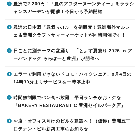
豊洲で2,200円！「夏のアフターヌーンティー」をララシ
ャンスガーデンが開催！今日から予約開始
豊洲の日本酒「豊酒 vol.3」を初販売！豊洲場外マルシ
ェ＆豊洲クラフトサマーマーケットが同時開催です！
日ごとに別テーマの盆踊り！「とよす夏祭り 2026 in ア
ーバンドック ららぽーと豊洲」が開催へ
エラーで利用できないドコモ・バイクシェア、8月4日の
14時30分よりサービスを一時停止中
時間無制限でパン食べ放題！平日ランチがおトクな
「BAKERY RESTAURANT C 豊洲セイルパーク店」
お店・オフィス向けのビルを建設へ！（仮称）豊洲五丁
目テナントビル新築工事のお知らせ