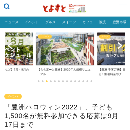
ニュース
イベント
グルメ
スイーツ
カフェ
観光
豊洲市場
ニュース
おトク
台場など】7月・8月の
【ららぽーと豊洲】2026年大規模リニュ
【豊洲 千客万来】日帰
..
ーアル
る！割引料金やクーポ..
イベント
「豊洲ハロウィン2022」、子ども
1,500名が無料参加できる応募は9月
17日まで