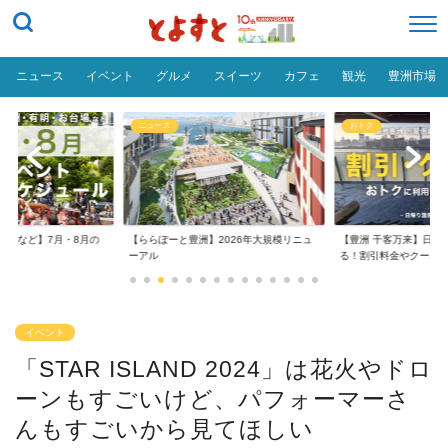
ニュース
イベント
グルメ
スイーツ
カフェ
観光
豊洲市場
ニュース
おトク
台場など】7月・8月の
【ららぽーと豊洲】2026年大規模リニュ
【豊洲 千客万来】日帰
..
ーアル
る！割引料金やクーポ..
イベント
「STAR ISLAND 2024」は花火やドロ
ーンもすごいけど、パフォーマーさ
んもすごいから見てほしい