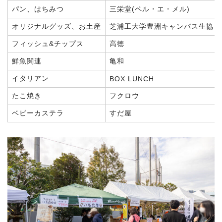
パン、はちみつ
三栄堂(ペル・エ・メル)
オリジナルグッズ、お土産
芝浦工大学豊洲キャンパス生協
フィッシュ&チップス
高徳
鮮魚関連
亀和
イタリアン
BOX LUNCH
たこ焼き
フクロウ
ベビーカステラ
すだ屋