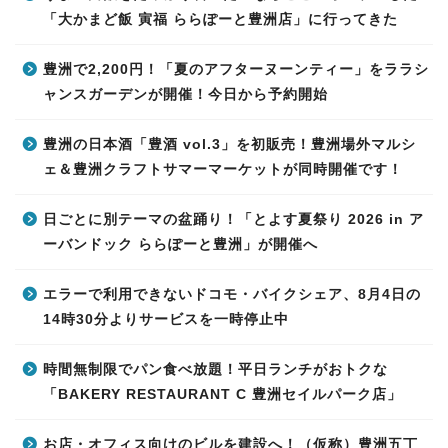
「大かまど飯 寅福 ららぽーと豊洲店」に行ってきた
豊洲で2,200円！「夏のアフターヌーンティー」をララシ
ャンスガーデンが開催！今日から予約開始
豊洲の日本酒「豊酒 vol.3」を初販売！豊洲場外マルシ
ェ＆豊洲クラフトサマーマーケットが同時開催です！
日ごとに別テーマの盆踊り！「とよす夏祭り 2026 in ア
ーバンドック ららぽーと豊洲」が開催へ
エラーで利用できないドコモ・バイクシェア、8月4日の
14時30分よりサービスを一時停止中
時間無制限でパン食べ放題！平日ランチがおトクな
「BAKERY RESTAURANT C 豊洲セイルパーク店」
お店・オフィス向けのビルを建設へ！（仮称）豊洲五丁