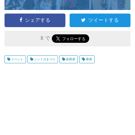
シェアする
ツイートする
X で
イベント
シントヨまつり
新豊洲
豊洲