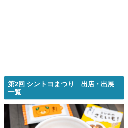
第2回 シントヨまつり 出店・出展
一覧