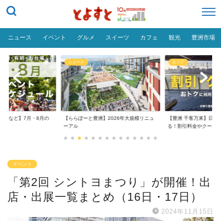
ニュース
イベント
グルメ
スイーツ
カフェ
観光
豊洲市場
ニュース
おトク
台場など】7月・8月の
【ららぽーと豊洲】2026年大規模リニュ
【豊洲 千客万来】日帰
..
ーアル
る！割引料金やクーポ..
イベント
「第2回 シントヨまつり」が開催！出
店・出展一覧まとめ（16日・17日）
2024年11月15日