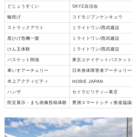
どじょうすくい
SKYZ自治会
輪投げ
コドモジブンケンキュウ
ストラックアウト
ミライトワン/西武建設
黒ひげ危機一髪
ミライトワン/西武建設
けん玉体験
ミライトワン/西武建設
バスケット関係
東京ユナイテットバスケットボ
車いすアーチェリー
日本身体障害者アーチェリー連
水上アクティビティ
HOBIE JAPAN
ハンザ
セイラビリティ—東京
防災展示・まち画像投稿体験
豊洲スマートシティ推進協議会