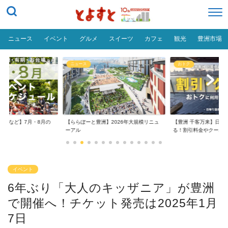
ニュース
イベント
グルメ
スイーツ
カフェ
観光
豊洲市場
ニュース
おトク
台場など】7月・8月の
【ららぽーと豊洲】2026年大規模リニュ
【豊洲 千客万来】日帰
..
ーアル
る！割引料金やクーポ..
イベント
6年ぶり「大人のキッザニア」が豊洲
で開催へ！チケット発売は2025年1月
7日