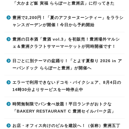
「大かまど飯 寅福 ららぽーと豊洲店」に行ってきた
豊洲で2,200円！「夏のアフターヌーンティー」をララシ
ャンスガーデンが開催！今日から予約開始
豊洲の日本酒「豊酒 vol.3」を初販売！豊洲場外マルシ
ェ＆豊洲クラフトサマーマーケットが同時開催です！
日ごとに別テーマの盆踊り！「とよす夏祭り 2026 in ア
ーバンドック ららぽーと豊洲」が開催へ
エラーで利用できないドコモ・バイクシェア、8月4日の
14時30分よりサービスを一時停止中
時間無制限でパン食べ放題！平日ランチがおトクな
「BAKERY RESTAURANT C 豊洲セイルパーク店」
お店・オフィス向けのビルを建設へ！（仮称）豊洲五丁