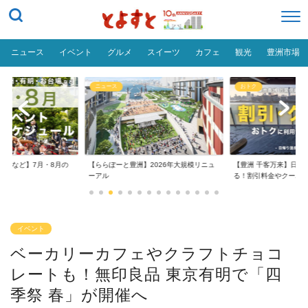
ニュース
イベント
グルメ
スイーツ
カフェ
観光
豊洲市場
おトク
グルメ
】2026年大規模リニュ
【豊洲 千客万来】日帰り温泉は空いて
【豊洲 千客万来】1,0
る！割引料金やクーポ...
め
イベント
ベーカリーカフェやクラフトチョコ
レートも！無印良品 東京有明で「四
季祭 春」が開催へ