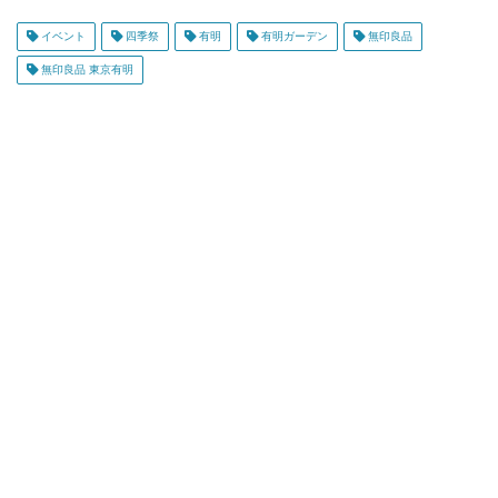
イベント
四季祭
有明
有明ガーデン
無印良品
無印良品 東京有明