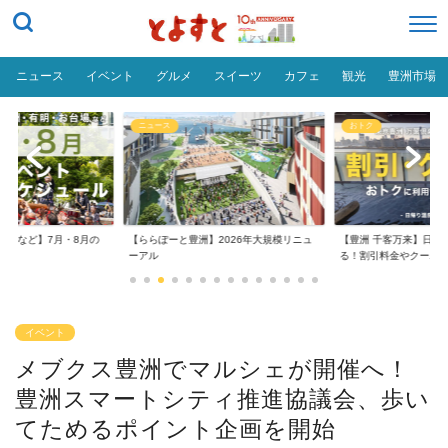
ニュース
イベント
グルメ
スイーツ
カフェ
観光
豊洲市場
ニュース
おトク
台場など】7月・8月の
【ららぽーと豊洲】2026年大規模リニュ
【豊洲 千客万来】日帰
..
ーアル
る！割引料金やクーポ..
イベント
メブクス豊洲でマルシェが開催へ！
豊洲スマートシティ推進協議会、歩い
てためるポイント企画を開始