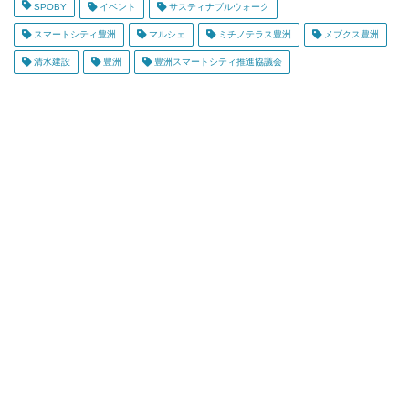
SPOBY
イベント
サスティナブルウォーク
スマートシティ豊洲
マルシェ
ミチノテラス豊洲
メブクス豊洲
清水建設
豊洲
豊洲スマートシティ推進協議会