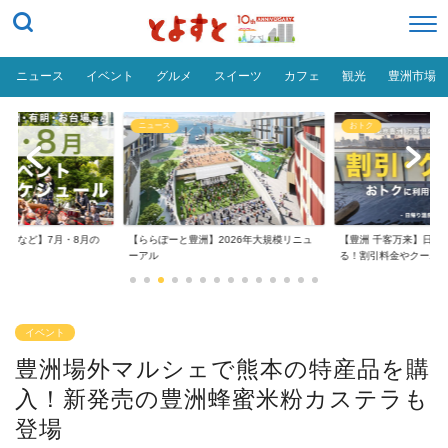
ニュース
イベント
グルメ
スイーツ
カフェ
観光
豊洲市場
ニュース
おトク
台場など】7月・8月の
【ららぽーと豊洲】2026年大規模リニュ
【豊洲 千客万来】日帰
..
ーアル
る！割引料金やクーポ..
イベント
豊洲場外マルシェで熊本の特産品を購
入！新発売の豊洲蜂蜜米粉カステラも
登場