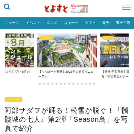
ニュース
イベント
グルメ
スイーツ
カフェ
観光
豊洲市場
おトク
グルメ
】2026年大規模リニュ
【豊洲 千客万来】日帰り温泉は空いて
【豊洲 千客万来】1,0
る！割引料金やクーポ...
め
イベント
阿部サダヲが踊る！松雪が脱ぐ！『髑
髏城の七人』第2弾「Season鳥」を写
真で紹介