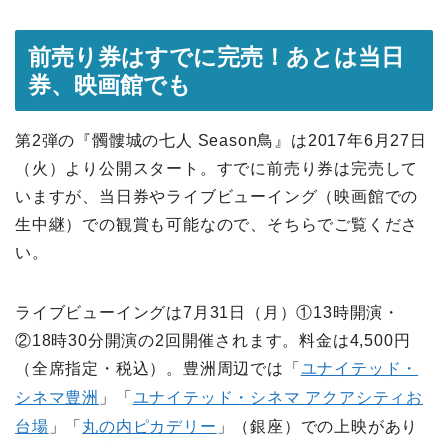
前売り券はすでに完売！あとは当日
券、映画館でも
第2弾の『髑髏城の七人 Season鳥』は2017年6月27日
（火）より公開スタート。すでに前売り券は完売して
いますが、当日券やライブビューイング（映画館での
生中継）での観賞も可能なので、そちらでご覧くださ
い。
ライブビューイングは7月31日（月）①13時開演・
②18時30分開演の2回開催されます。料金は4,500円
（全席指定・税込）。豊洲周辺では「
ユナイテッド・
シネマ豊洲
」「
ユナイテッド・シネマ アクアシティお
台場
」「
丸の内ピカデリー
」（銀座）での上映があり