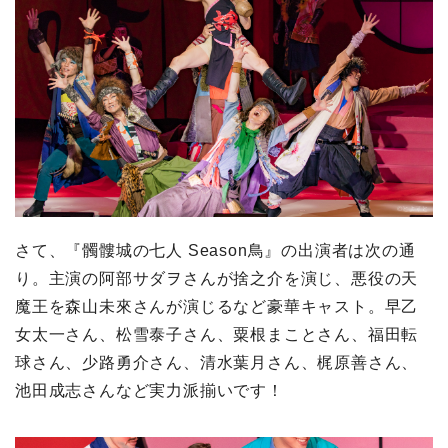
さて、『髑髏城の七人 Season鳥』の出演者は次の通
り。主演の阿部サダヲさんが捨之介を演じ、悪役の天
魔王を森山未來さんが演じるなど豪華キャスト。早乙
女太一さん、松雪泰子さん、粟根まことさん、福田転
球さん、少路勇介さん、清水葉月さん、梶原善さん、
池田成志さんなど実力派揃いです！