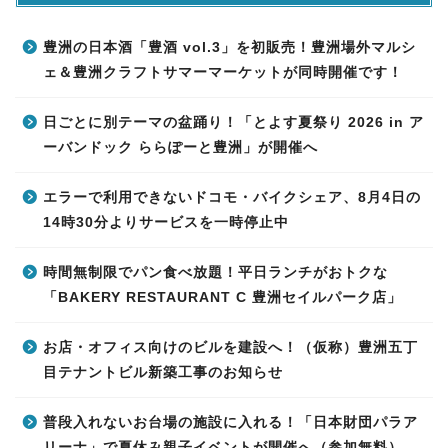
豊洲の日本酒「豊酒 vol.3」を初販売！豊洲場外マルシ
ェ＆豊洲クラフトサマーマーケットが同時開催です！
日ごとに別テーマの盆踊り！「とよす夏祭り 2026 in ア
ーバンドック ららぽーと豊洲」が開催へ
エラーで利用できないドコモ・バイクシェア、8月4日の
14時30分よりサービスを一時停止中
時間無制限でパン食べ放題！平日ランチがおトクな
「BAKERY RESTAURANT C 豊洲セイルパーク店」
お店・オフィス向けのビルを建設へ！（仮称）豊洲五丁
目テナントビル新築工事のお知らせ
普段入れないお台場の施設に入れる！「日本財団パラア
リーナ」で夏休み親子イベントが開催へ（参加無料）