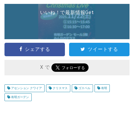
いいね！で最新情報Get
シェアする
ツイートする
X で
アセンション クワイア
クリスマス
ゴスペル
有明
有明ガーデン