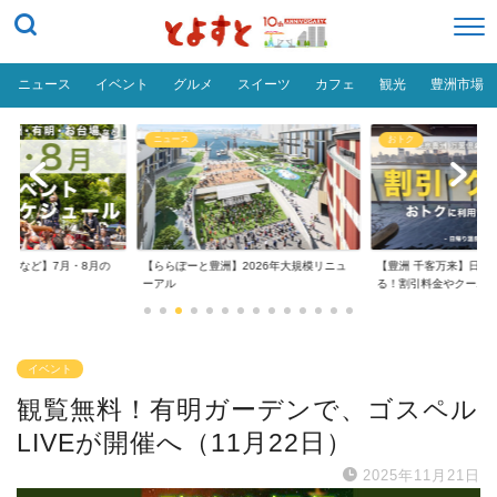
ニュース
イベント
グルメ
スイーツ
カフェ
観光
豊洲市場
ニュース
おトク
台場など】7月・8月の
【ららぽーと豊洲】2026年大規模リニュ
【豊洲 千客万来】日帰
..
ーアル
る！割引料金やクーポ..
イベント
観覧無料！有明ガーデンで、ゴスペル
LIVEが開催へ（11月22日）
2025年11月21日