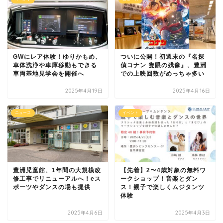
GWにレア体験！ゆりかもめ、
ついに公開！初週末の『名探
車体洗浄や車庫移動もできる
偵コナン 隻眼の残像』、豊洲
車両基地見学会を開催へ
での上映回数がめっちゃ多い
2025年4月19日
2025年4月16日
ニュース
イベント
豊洲児童館、1年間の大規模改
【先着】2〜4歳対象の無料ワ
修工事でリニューアルへ！eス
ークショップ！音楽とダン
ポーツやダンスの場も提供
ス！親子で楽しくムジタンツ
体験
2025年4月6日
2025年4月3日