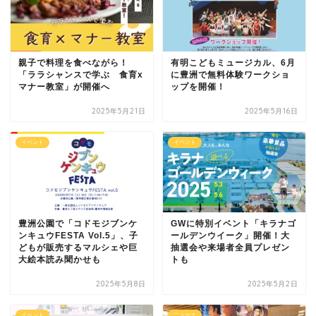
親子で料理を食べながら！
有明こどもミュージカル、6月
「ララシャンスで学ぶ 食育x
に豊洲で無料体験ワークショ
マナー教室」が開催へ
ップを開催！
2025年5月21日
2025年5月16日
イベント
イベント
豊洲公園で「コドモジブンケ
GWに特別イベント「キラナゴ
ンキュウFESTA Vol.5」、子
ールデンウイーク」開催！大
どもが販売するマルシェや巨
抽選会や来場者全員プレゼン
大絵本読み聞かせも
トも
2025年5月8日
2025年5月2日
イベント
ニュース