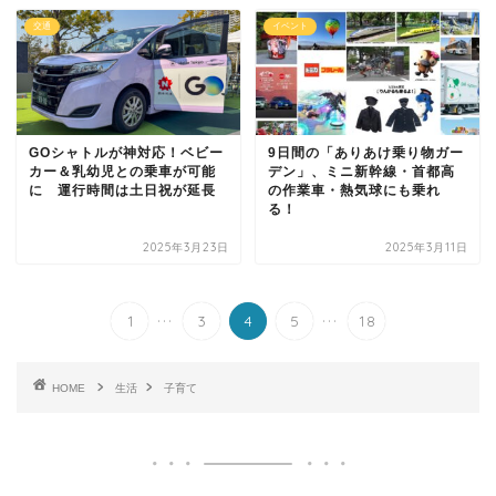
交通
イベント
GOシャトルが神対応！ベビー
9日間の「ありあけ乗り物ガー
カー＆乳幼児との乗車が可能
デン」、ミニ新幹線・首都高
に 運行時間は土日祝が延長
の作業車・熱気球にも乗れ
る！
2025年3月23日
2025年3月11日
...
...
1
3
4
5
18
HOME
生活
子育て