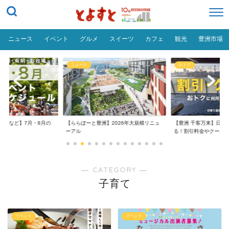
ニュース
イベント
グルメ
スイーツ
カフェ
観光
豊洲市場
ニュース
おトク
台場など】7月・8月の
【ららぽーと豊洲】2026年大規模リニュ
【豊洲 千客万来】日帰
..
ーアル
る！割引料金やクーポ..
― CATEGORY ―
子育て
イベント
イベント