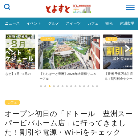
ニュース
イベント
グルメ
スイーツ
カフェ
観光
豊洲市場
ニュース
おトク
台場など】7月・8月の
【ららぽーと豊洲】2026年大規模リニュ
【豊洲 千客万来】日帰
..
ーアル
る！割引料金やクーポ..
カフェ
オープン初日の「ドトール 豊洲スー
パービバホーム店」に行ってきまし
た！割引や電源・Wi-Fiをチェック