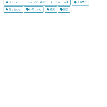
ドトールコーヒーショップ 豊洲スーパービバホーム店
全席禁煙
待ち合わせ
時間つぶし
豊洲
開店