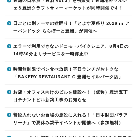
豊洲の日本酒「豊酒 vol.3」を初販売！豊洲場外マルシ
ェ＆豊洲クラフトサマーマーケットが同時開催です！
日ごとに別テーマの盆踊り！「とよす夏祭り 2026 in ア
ーバンドック ららぽーと豊洲」が開催へ
エラーで利用できないドコモ・バイクシェア、8月4日の
14時30分よりサービスを一時停止中
時間無制限でパン食べ放題！平日ランチがおトクな
「BAKERY RESTAURANT C 豊洲セイルパーク店」
お店・オフィス向けのビルを建設へ！（仮称）豊洲五丁
目テナントビル新築工事のお知らせ
普段入れないお台場の施設に入れる！「日本財団パラア
リーナ」で夏休み親子イベントが開催へ（参加無料）