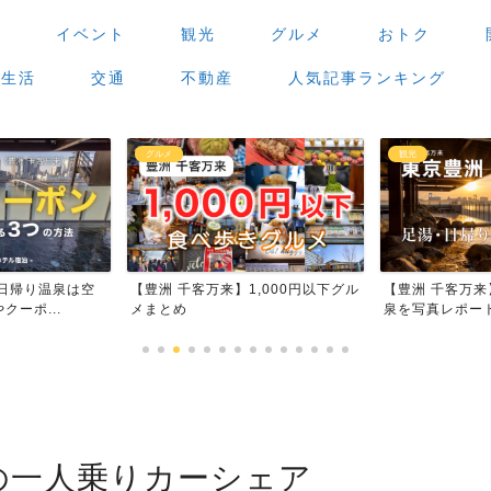
場
イベント
観光
グルメ
おトク
生活
交通
不動産
人気記事ランキング
観光
グルメ
,000円以下グル
【豊洲 千客万来】足湯・日帰り温
【豊洲 千客万
泉を写真レポート
場」で食べ歩き
の一人乗りカーシェア