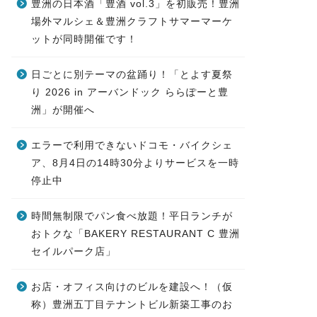
豊洲の日本酒「豊酒 vol.3」を初販売！豊洲
場外マルシェ＆豊洲クラフトサマーマーケ
ットが同時開催です！
日ごとに別テーマの盆踊り！「とよす夏祭
り 2026 in アーバンドック ららぽーと豊
洲」が開催へ
エラーで利用できないドコモ・バイクシェ
ア、8月4日の14時30分よりサービスを一時
停止中
時間無制限でパン食べ放題！平日ランチが
おトクな「BAKERY RESTAURANT C 豊洲
セイルパーク店」
お店・オフィス向けのビルを建設へ！（仮
称）豊洲五丁目テナントビル新築工事のお