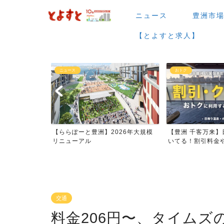
ニュース
豊洲市
【とよすと求人】
おトク
グルメ
026年大規模
【豊洲 千客万来】日帰り温泉は空
【豊洲 千客万来】1
いてる！割引料金やクーポ...
メまとめ
交通
料金206円〜、タイムズ