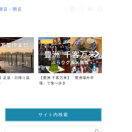
開店・閉店
カフェ
観光
来】「豊洲場外市
ワンちゃんOK！豊洲のカフェ・レ
豊洲市場でマ
ストラン23店
仲卸売場MAP
サイト内検索