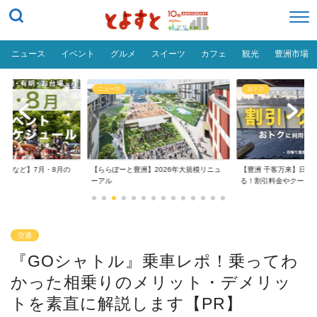
ニュース
イベント
グルメ
スイーツ
カフェ
観光
豊洲市場
ニュース
おトク
台場など】7月・8月の
【ららぽーと豊洲】2026年大規模リニュ
【豊洲 千客万来】日帰
..
ーアル
る！割引料金やクーポ..
交通
『GOシャトル』乗車レポ！乗ってわ
かった相乗りのメリット・デメリッ
トを素直に解説します【PR】