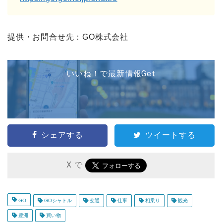
提供・お問合せ先：GO株式会社
いいね！で最新情報Get
シェアする
ツイートする
X で
GO
GOシャトル
交通
仕事
相乗り
観光
豊洲
買い物