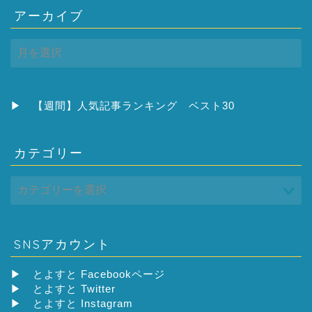
アーカイブ
ア
ー
カ
イ
ブ
▶
【週間】人気記事ランキング ベスト30
カテゴリー
SNSアカウント
▶
とよすと Facebookページ
▶
とよすと Twitter
▶
とよすと Instagram