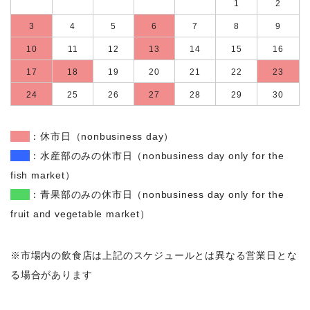
1
2
3
4
5
6
7
8
9
10
11
12
13
14
15
16
17
18
19
20
21
22
23
24
25
26
27
28
29
30
■
：休市日（nonbusiness day）
■
：水産部のみの休市日（nonbusiness day only for the
fish market）
■
：青果部のみの休市日（nonbusiness day only for the
fruit and vegetable market）
※市場内の飲食店は上記のスケジュールとは異なる営業日とな
る場合があります