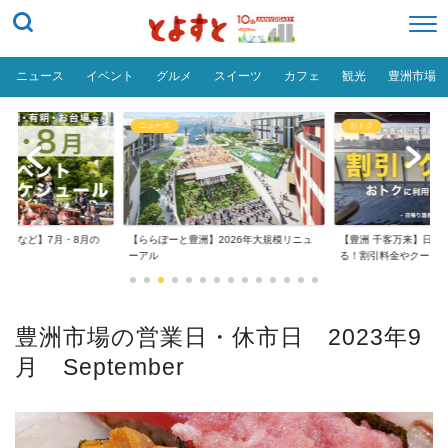
ニュース
イベント
グルメ
スイーツ
カフェ
観光
豊洲市場
ニュース
おトク
台場など】7月・8月の
【ららぽーと豊洲】2026年大規模リニュ
【豊洲 千客万来】日帰
..
ーアル
る！割引料金やクーポ..
豊洲市場の営業日・休市日 2023年9
月 September