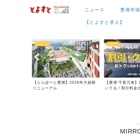
ニュース
豊洲市
【とよすと求人】
おトク
グルメ
026年大規模
【豊洲 千客万来】日帰り温泉は空
【豊洲 千客万来】1
いてる！割引料金やクーポ...
メまとめ
MIRR