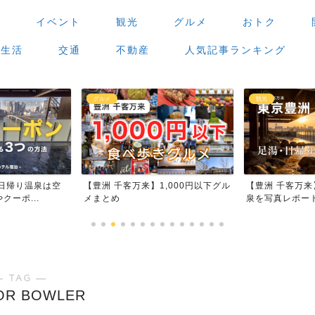
場
イベント
観光
グルメ
おトク
生活
交通
不動産
人気記事ランキング
観光
グルメ
,000円以下グル
【豊洲 千客万来】足湯・日帰り温
【豊洲 千客万
泉を写真レポート
場」で食べ歩き
― TAG ―
OR BOWLER