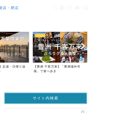
開店・閉店
カフェ
観光
来】「豊洲場外市
ワンちゃんOK！豊洲のカフェ・レ
豊洲市場でマ
ストラン23店
仲卸売場MAP
サイト内検索