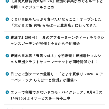
【富岡八幡宮例大祭2026】豊洲の神輿がめぐるルートと
時間・スケジュールまとめ
うまい白飯をたっぷり食べたいならここ！オープンした
「大かまど飯 寅福 ららぽーと豊洲店」に行ってきた
豊洲で2,200円！「夏のアフターヌーンティー」をララシ
ャンスガーデンが開催！今日から予約開始
豊洲の日本酒「豊酒 vol.3」を初販売！豊洲場外マルシ
ェ＆豊洲クラフトサマーマーケットが同時開催です！
日ごとに別テーマの盆踊り！「とよす夏祭り 2026 in ア
ーバンドック ららぽーと豊洲」が開催へ
エラーで利用できないドコモ・バイクシェア、8月4日の
14時30分よりサービスを一時停止中