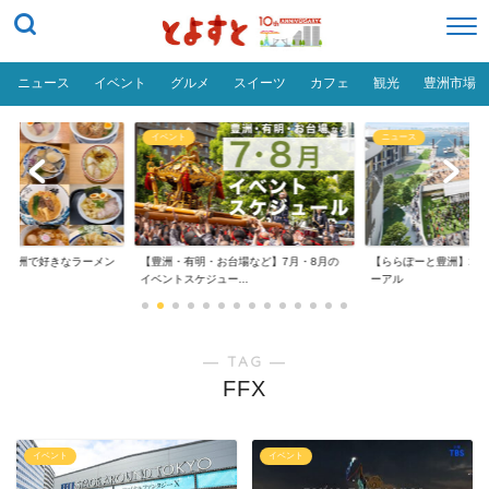
ニュース
イベント
グルメ
スイーツ
カフェ
観光
豊洲市場
イベント
ニュース
だ「豊洲で好きなラーメン
【豊洲・有明・お台場など】7月・8月の
【ららぽーと豊洲】20
イベントスケジュー...
ーアル
― TAG ―
FFX
イベント
イベント