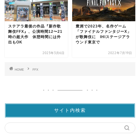
ステアラ最後の作品『新作歌
豊洲で2023年、名作ゲーム
舞伎FFX』、公演時間12〜21
「ファイナルファンタジーX」
時の超大作 休憩時間には外
が歌舞伎に IHIステージアラ
出もOK
ウンド東京で
2023年3月6日
2022年7月19日
HOME
FFX
サイト内検索