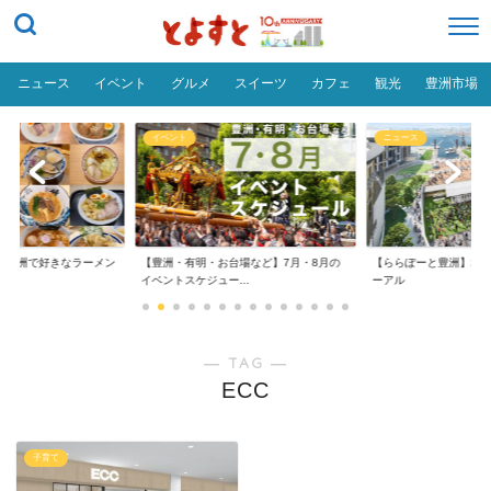
ニュース
イベント
グルメ
スイーツ
カフェ
観光
豊洲市場
イベント
ニュース
だ「豊洲で好きなラーメン
【豊洲・有明・お台場など】7月・8月の
【ららぽーと豊洲】20
イベントスケジュー...
ーアル
― TAG ―
ECC
子育て