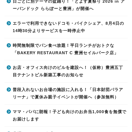
日ごとに別テーマの盆踊り！「とよす夏祭り 2026 in ア
ーバンドック ららぽーと豊洲」が開催へ
エラーで利用できないドコモ・バイクシェア、8月4日の
14時30分よりサービスを一時停止中
時間無制限でパン食べ放題！平日ランチがおトクな
「BAKERY RESTAURANT C 豊洲セイルパーク店」
お店・オフィス向けのビルを建設へ！（仮称）豊洲五丁
目テナントビル新築工事のお知らせ
普段入れないお台場の施設に入れる！「日本財団パラア
リーナ」で夏休み親子イベントが開催へ（参加無料）
ママ・パパに朗報！子ども向けのお弁当1,000食を無償で
お届けします