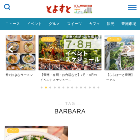
ニュース
イベント
グルメ
スイーツ
カフェ
観光
豊洲市場
イベント
ニュース
だ「豊洲で好きなラーメン
【豊洲・有明・お台場など】7月・8月の
【ららぽーと豊洲】20
イベントスケジュー...
ーアル
― TAG ―
BARBARA
グルメ