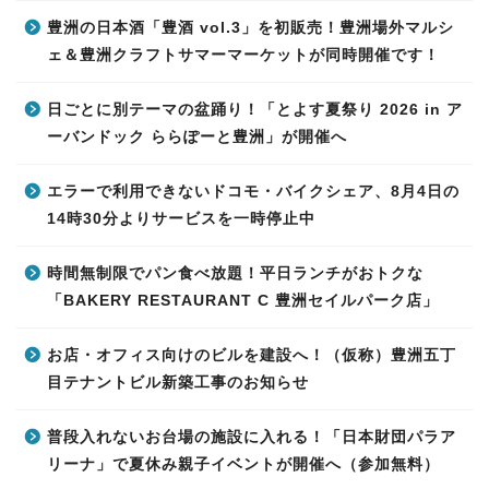
豊洲の日本酒「豊酒 vol.3」を初販売！豊洲場外マルシ
ェ＆豊洲クラフトサマーマーケットが同時開催です！
日ごとに別テーマの盆踊り！「とよす夏祭り 2026 in ア
ーバンドック ららぽーと豊洲」が開催へ
エラーで利用できないドコモ・バイクシェア、8月4日の
14時30分よりサービスを一時停止中
時間無制限でパン食べ放題！平日ランチがおトクな
「BAKERY RESTAURANT C 豊洲セイルパーク店」
お店・オフィス向けのビルを建設へ！（仮称）豊洲五丁
目テナントビル新築工事のお知らせ
普段入れないお台場の施設に入れる！「日本財団パラア
リーナ」で夏休み親子イベントが開催へ（参加無料）