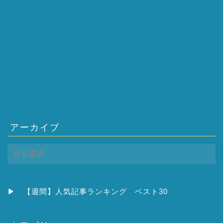
アーカイブ
ア
ー
カ
イ
ブ
▶
【週間】人気記事ランキング ベスト30